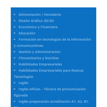
Alimentación / Hostelería
Diseño Gráfico 2D/3D
Económico y Financiera
Educación
Formación en tecnologías de la información
y comunicaciónes
Gestión y Administración
Fitosanitarios y biocidas
Habilidades Empresariales
Habilidades Empresariales para Nuevas
Tecnologías
Inglés
Inglés oficios – Técnica de pronunciación
figurada
Inglés preparación acreditación A1, A2, B1,