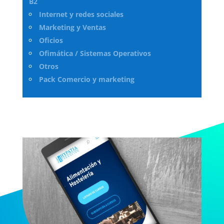
B2
Internet y redes sociales
Marketing y Ventas
Oficios
Ofimática / Sistemas Operativos
Otros
Pack Comercio y marketing