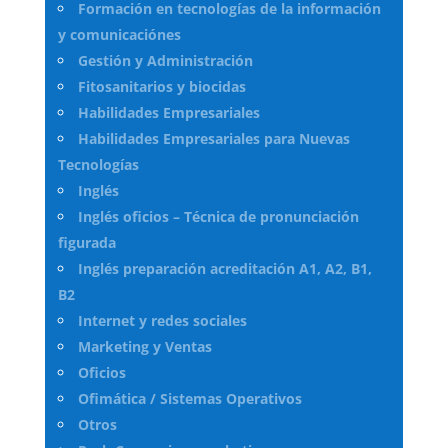
Formación en tecnologías de la información
y comunicaciónes
Gestión y Administración
Fitosanitarios y biocidas
Habilidades Empresariales
Habilidades Empresariales para Nuevas
Tecnologías
Inglés
Inglés oficios – Técnica de pronunciación
figurada
Inglés preparación acreditación A1, A2, B1,
B2
Internet y redes sociales
Marketing y Ventas
Oficios
Ofimática / Sistemas Operativos
Otros