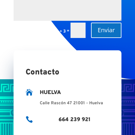
Enviar
=
13 + 3
Contacto

HUELVA
Calle Rascón 47 21001 - Huelva

664 239 921